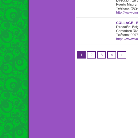
Dirección: 28 
Puerto Madryn 
Teléfono: (02
http://www.ci
COLLAGE - 
Dirección: Be
Comodoro Riva
Teléfono: 029
https://www.fa
1
2
3
4
›