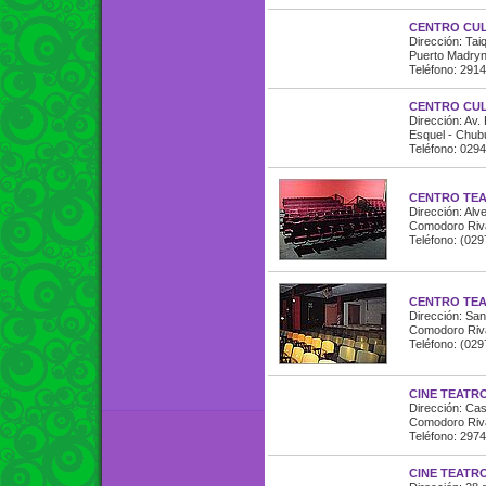
CENTRO CUL
Dirección: Tai
Puerto Madryn 
Teléfono: 291
CENTRO CUL
Dirección: Av.
Esquel - Chubu
Teléfono: 029
CENTRO TE
Dirección: Alv
Comodoro Riva
Teléfono: (02
CENTRO TEA
Dirección: San
Comodoro Riva
Teléfono: (02
CINE TEATR
Dirección: Ca
Comodoro Riva
Teléfono: 297
CINE TEATR