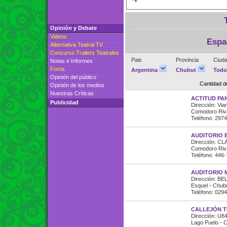
Opinión y Debate
Videos
Espa
Alternativa Teatral TV
Concurso Trailers Teatrales
Pais
Provincia
Ciuda
Notas e Informes
Foros
Argentina
Chubut
Tod
Opinión del público
Cantidad 
Opinión de los medios
Nuestras Críticas
ACTITUD P
Publicidad
Dirección: Vi
Comodoro Riva
Teléfono: 297
AUDITORIO 
Dirección: C
Comodoro Riva
Teléfono: 446
AUDITORIO 
Dirección: B
Esquel - Chubu
Teléfono: 029
CALLEJÓN T
Dirección: U8
Lago Puelo - C