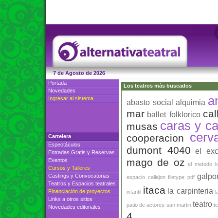
7 de Agosto de 2026
Portada
Los teatros más buscados
Novedades
a
Ingresar al sistema
abasto social
alquimia
mar
cal
ballet folklorico
caras y ca
musas
cerv
cooperacion
Cartelera
Espectáculos
dumont 4040
el ex
Entradas Gratis
y
Reservas
mago de oz
Eventos
el metodo k
Cursos
y
Talleres
galpo
Castings
y
Convocatorias
espacio callejon
filetype pdf
Teatros
y
Espacios teatrales
itaca
la carpinteria
Financiación de proyectos
infantil
l
Links a otros sitios
teatro
patio de actores
san martin
t
Novedades editoriales
4