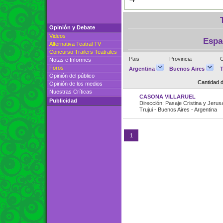
Opinión y Debate
Videos
Espa
Alternativa Teatral TV
Concurso Trailers Teatrales
Pais
Provincia
C
Notas e Informes
Foros
Argentina
Buenos Aires
T
Opinión del público
Cantidad 
Opinión de los medios
Nuestras Críticas
CASONA VILLARUEL
Publicidad
Dirección: Pasaje Cristina y Jerus
Trujui - Buenos Aires - Argentina
1