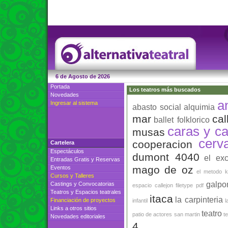
6 de Agosto de 2026
Portada
Los teatros más buscados
Novedades
a
Ingresar al sistema
abasto social
alquimia
mar
cal
ballet folklorico
caras y ca
musas
cerv
cooperacion
Cartelera
Espectáculos
dumont 4040
el ex
Entradas Gratis
y
Reservas
mago de oz
Eventos
el metodo k
Cursos
y
Talleres
galpo
Castings
y
Convocatorias
espacio callejon
filetype pdf
Teatros
y
Espacios teatrales
itaca
la carpinteria
Financiación de proyectos
infantil
l
Links a otros sitios
teatro
patio de actores
san martin
t
Novedades editoriales
4