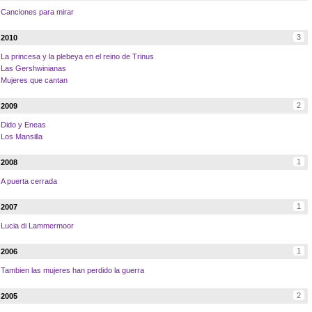
Canciones para mirar
3
2010
La princesa y la plebeya en el reino de Trinus
Las Gershwinianas
Mujeres que cantan
2
2009
Dido y Eneas
Los Mansilla
1
2008
A puerta cerrada
1
2007
Lucia di Lammermoor
1
2006
Tambien las mujeres han perdido la guerra
2
2005