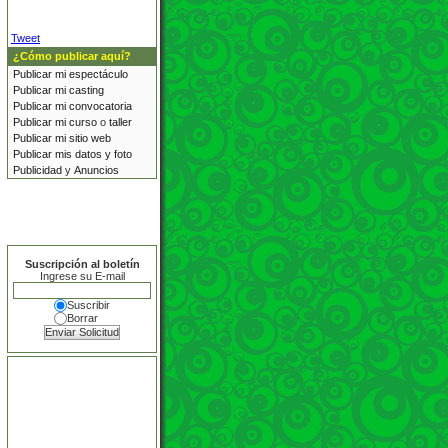
Tweet
¿Cómo publicar aquí?
Publicar mi
espectáculo
Publicar mi
casting
Publicar mi
convocatoria
Publicar mi
curso
o
taller
Publicar mi sitio web
Publicar mis datos y foto
Publicidad
y
Anuncios
Suscripción al boletín
Ingrese su E-mail
Suscribir
Borrar