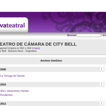
Buscar
e
EATRO DE CÁMARA DE CITY BELL
agonal Urquiza e/ 462 y 464
(mapa)
y Bell
-
Buenos Aires
-
Argentina
Archivo histórico
1
2026
La Tortuga de Darwin
2
2016
46xx Variaciones Hamlet
Resilientes
1
2012