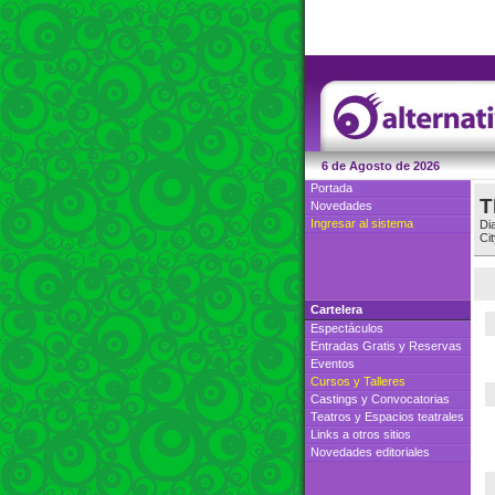
6 de Agosto de 2026
Portada
T
Novedades
Ingresar al sistema
Di
Cit
Cartelera
Espectáculos
Entradas Gratis
y
Reservas
Eventos
Cursos
y
Talleres
Castings
y
Convocatorias
Teatros
y
Espacios teatrales
Links a otros sitios
Novedades editoriales